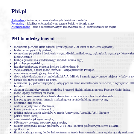
Phi.pl
Antyradary
- informacje o samochodowych detektorach radarów
Fotoradary
- lokalizacje fotoradarów na terenie Polski w formie mapy
Nieoznakowane
- dane o nieoznakowanych radiowozach policji rozmieszczone na mapie
PHI to między innymi
dwudziesta pierwsza litera alfabetu greckiego (the 21st letter of the Greek alphabet),
liczba definiująca złoty podział,
wymawiane po polsku i dosłownie - wyraz dźwiękonaśladowczy, wykrzyknik wyrażający lekceważeni
niedowierzanie,
funkcja gęstości dla standardowego rozkładu normalnego,
jakiś blog po angielsku,
już nieprodukowany procesor Intela o liczbie rdzeni 64,
światła dzienne, a także model żarówki i lampa przenośna Philipsa,
mało znana, niezadroga kryptowaluta,
słowo użyte dwukrotnie w tytule książki A.A. Milne'a i nazwie egzotycznego miejsca, w którym mo
bardzo designerskie szafki do biura,
w domenie .pl, jedna z najszybciej ładujących się stron internetowych na świecie, o wydajności 1
Insights,
akronim dla anglojęzycznych terminów: Protected Health Information oraz Prostate Health Index,
model opony nieznanej mi marki,
jeden, a czasem nawet dwa z trzech elementów w nazwie wielu bractw studenckich,
krajowa grupa hurtowni, agencja marketingowa, a także holding inwestycyjny,
orientalne imię męskie,
centrum artystyczne w Montrealu,
konto paralotniarza na facebooku,
rodzina mająca swoich członków w trzech Amerykach, Australii, Azji i Europie,
polska marka ubrań,
człon nazwiska jakiegoś muzyka,
60% nazwy pewnego stowarzyszenia kobiet,
całkiem kosztowny zestaw głośników 2.1 i inny, kolumn głośnikowych stereo z Danii,
spółka z o.o.,
firma świadcząca usługi lotów helikopterem na trzech kontynentach i inna, opiekująca się seniorami