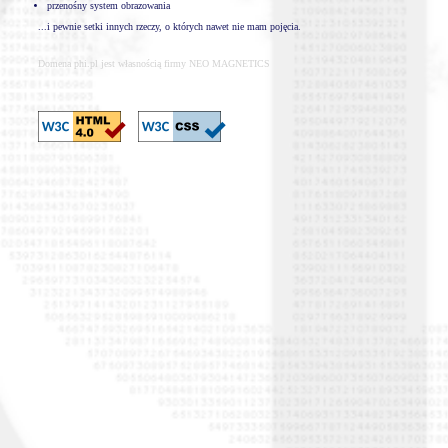
przenośny system obrazowania
...i pewnie setki innych rzeczy, o których nawet nie mam pojęcia.
Domena phi.pl jest własnością firmy NEO MAGNETICS